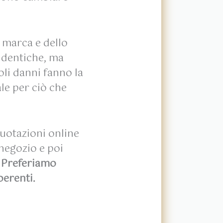
 marca e dello
identiche, ma
li danni fanno la
ale per ciò che
otazioni online
 negozio e poi
.
Preferiamo
oerenti.