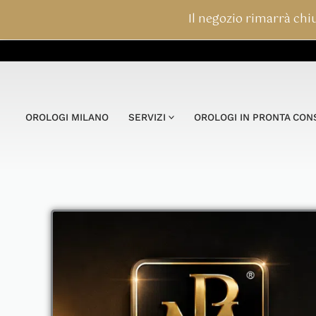
Vai
Il negozio rimarrà chiu
al
contenuto
OROLOGI MILANO
SERVIZI
OROLOGI IN PRONTA CO