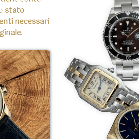
lo
stato
enti necessari
ginale
.