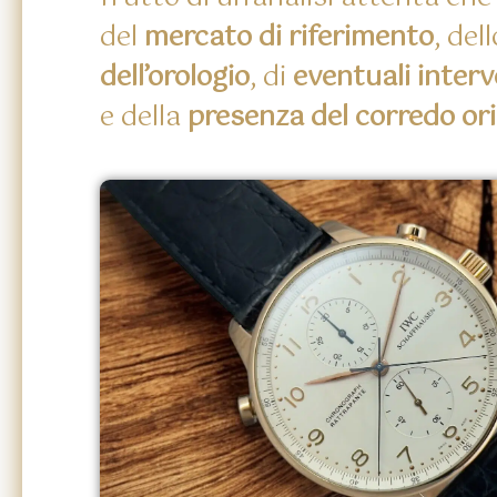
del
mercato di riferimento
, del
dell’orologio
, di
eventuali interv
e della
presenza del corredo ori