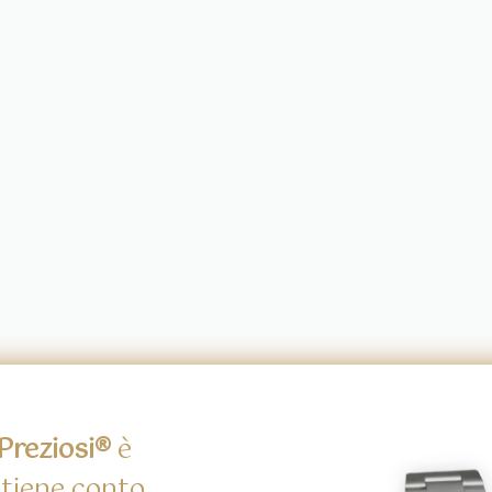
reziosi®
è
 tiene conto