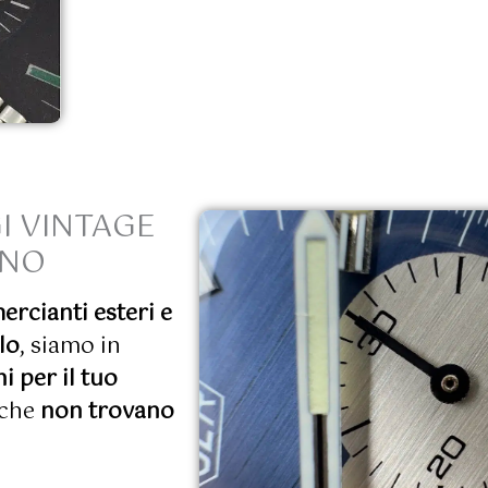
I VINTAGE
ANO
rcianti esteri e
lo
, siamo in
i per il tuo
 che
non trovano